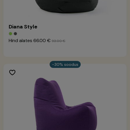
Diana Style
Hind alates
66.00 €
93.00 €
-30% soodus