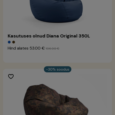
Kasutuses olnud Diana Original 350L
Hind alates
53.00 €
106.00 €
-30% soodus