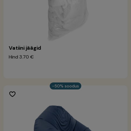
Vatiini jäägid
Hind
3.70 €
-50% soodus