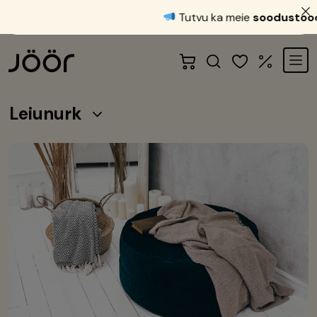
Tutvu ka meie
soodustoodet
Leiunurk