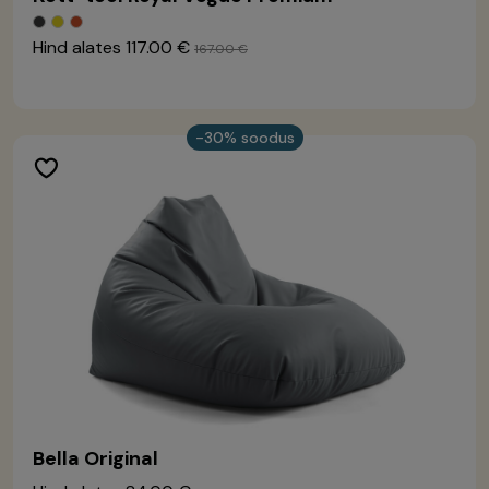
Hind alates
117.00 €
167.00 €
-30% soodus
Bella Original