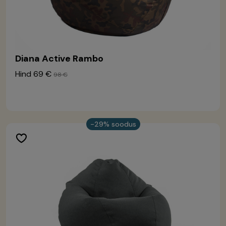
Diana Active Rambo
Hind
69 €
98 €
-29% soodus