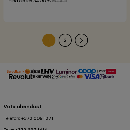
Hind alates
84.00 €
120.00 €
1
2
Võta ühendust
Telefon:
+372 509 1271
Faks: +372 637 1414