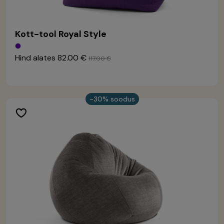
Kott-tool Royal Style
Hind alates
82.00 €
117.00 €
-30% soodus