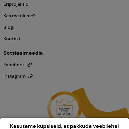
Eriprojektid
Kes me oleme?
Blogi
Kontakt
Sotsiaalmeedia
Facebook
Instagram
Kasutame küpsiseid, et pakkuda veebilehel