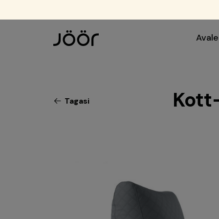
Avale
Kott
Tagasi