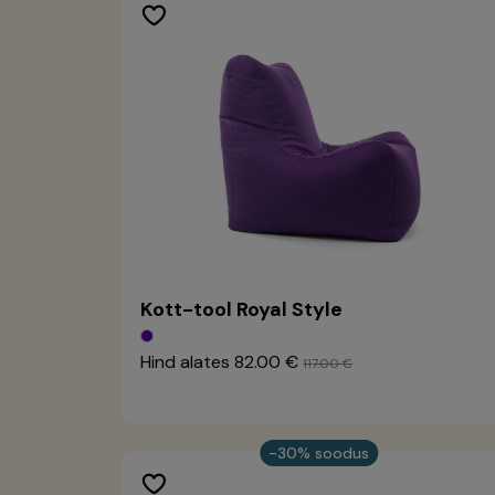
Kott-tool Royal Style
Hind alates
82.00 €
117.00 €
-30% soodus