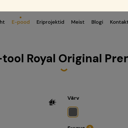
ht
E-pood
Eriprojektid
Meist
Blogi
Kontak
-tool Royal Original Pr
Värv