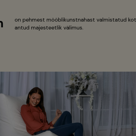
m
on pehmest mööblikunstnahast valmistatud kott
antud majesteetlik välimus.