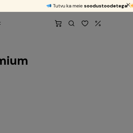
Tutvu ka meie
soodustoodetega
!
t
emium