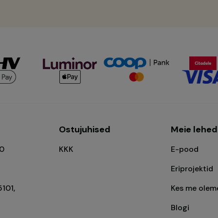
l
Ostujuhised
Meie lehed
00
KKK
E-pood
Eriprojektid
5101,
Kes me olem
Blogi