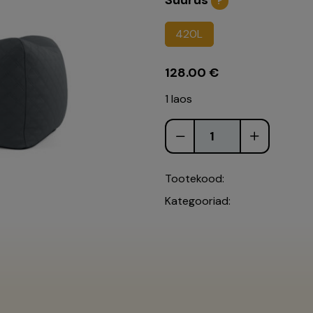
Suurus
?
420L
128.00
€
1 laos
Tootekood:
Kategooriad: