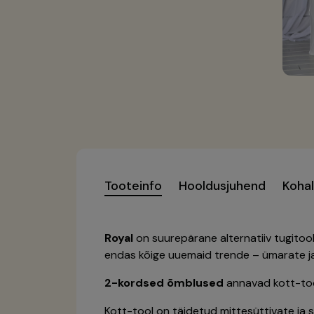
Tooteinfo
Hooldusjuhend
Koha
Royal
on suurepärane alternatiiv tugitool
endas kõige uuemaid trende – ümarate ja
2-kordsed õmblused
annavad kott-too
Kott-tool on täidetud mittesüttivate ja s