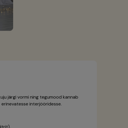
a kuju järgi vormi ning tegumood kannab
erinevatesse interjööridesse.
trit).