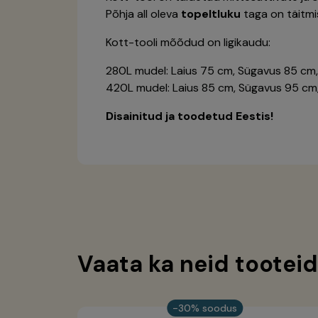
Põhja all oleva
topeltluku
taga on täitmis
Kott-tooli mõõdud on ligikaudu:
280L mudel: Laius 75 cm, Sügavus 85 cm,
420L mudel: Laius 85 cm, Sügavus 95 cm
Disainitud ja toodetud Eestis!
Vaata ka neid tooteid
-30% soodus