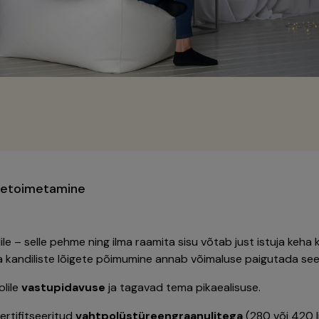
letoimetamine
ile – selle pehme ning ilma raamita sisu võtab just istuja keh
 kandiliste lõigete põimumine annab võimaluse paigutada see 
lile
vastupidavuse
ja tagavad tema pikaealisuse.
ertifitseeritud
vahtpolüstüreengraanulitega
(280 või 420 lii