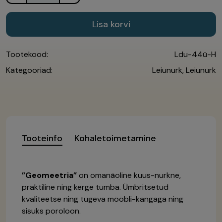
Lisa korvi
Tootekood:
Ldu-44ü-H
Kategooriad:
Leiunurk
,
Leiunurk
Tooteinfo
Kohaletoimetamine
”Geomeetria”
on omanäoline kuus-nurkne,
praktiline ning kerge tumba. Ümbritsetud
kvaliteetse ning tugeva mööbli-kangaga ning
sisuks poroloon.