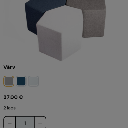
Värv
27.00
€
2 laos