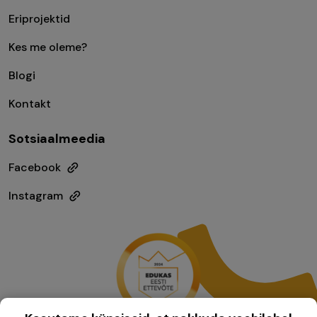
Eriprojektid
Kes me oleme?
Blogi
Kontakt
Sotsiaalmeedia
Facebook
Instagram