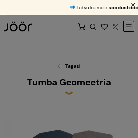
Tutvu ka meie
soodustoode
Tagasi
Tumba Geomeetria