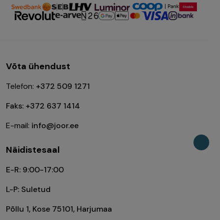
Võta ühendust
Telefon:
+372 509 1271
Faks: +372 637 1414
E-mail:
info@joor.ee
Näidistesaal
E-R: 9:00-17:00
L-P: Suletud
Põllu 1, Kose 75101, Harjumaa