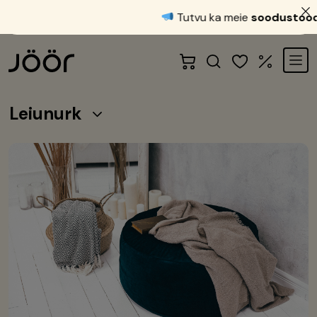
Tutvu ka meie
soodustoode
Leiunurk