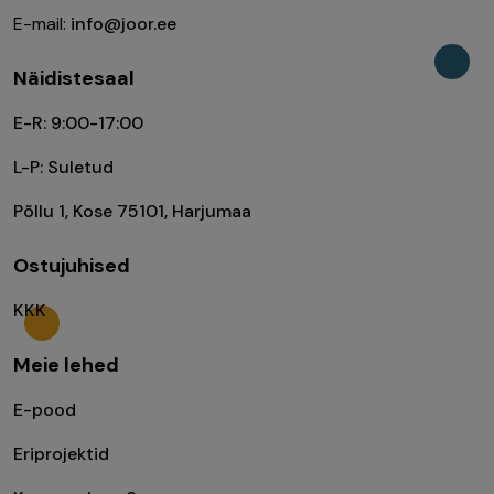
E-mail:
info@joor.ee
Näidistesaal
E-R: 9:00-17:00
L-P: Suletud
Põllu 1, Kose 75101, Harjumaa
Ostujuhised
KKK
Meie lehed
E-pood
Eriprojektid