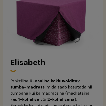
Elisabeth
Praktiline
6-osaline
kokkuvolditav
tumba-madrats
, mida saab kasutada nii
tumbana kui ka madratsina (madratsina
kas
1-kohalise
või
2-kohalisena
).
Eemaldades luku abil ümbritseva katte, on