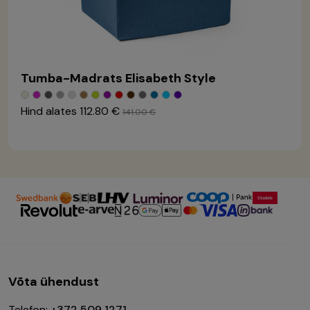
Tumba-Madrats Elisabeth Style
Hind alates
112.80 €
141.00 €
Võta ühendust
Telefon:
+372 509 1271