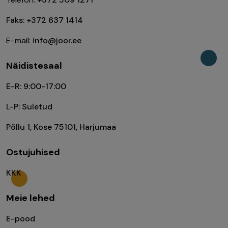
Faks: +372 637 1414
E-mail:
info@joor.ee
Näidistesaal
E-R: 9:00-17:00
L-P: Suletud
Põllu 1, Kose 75101, Harjumaa
Ostujuhised
KKK
Meie lehed
E-pood