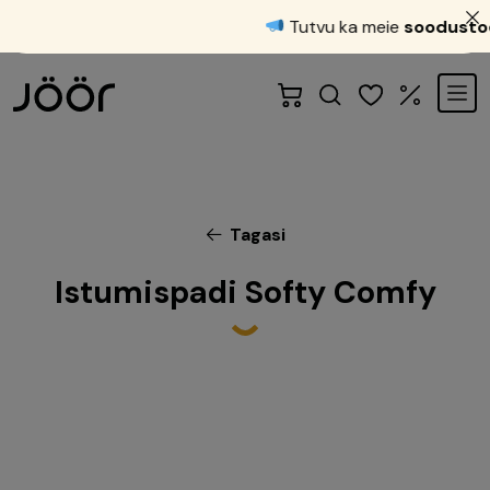
Tutvu ka meie
soodustood
Tagasi
Istumispadi Softy Comfy