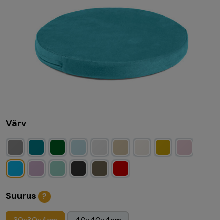
Värv
Suurus
?
30x30x4cm
40x40x4cm