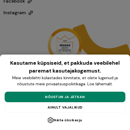
Facebook
Instagram
Kasutame küpsiseid, et pakkuda veebilehel
paremat kasutajakogemust.
Meie veebilehti külastades kinnitate, et olete lugenud ja
nõustute meie privaatsuspoliitikaga.
Loe lähemalt
.
Müügitingimused
NÕUSTUN JA JÄTKAN
Privaatsuspoliitika
AINULT VAJALIKUD
Copyright © 2025 Handymaster OÜ
Näita üksikasju