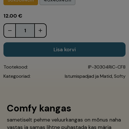
12.00
€
Lisa korvi
Tootekood:
IP-30304RiC-CF8
Kategooriad:
Istumispadjad ja Matid
,
Softy
Comfy kangas
sametiselt pehme veluurkangas on mõnus naha
vastas ja samas lihtne puhastada kas märja