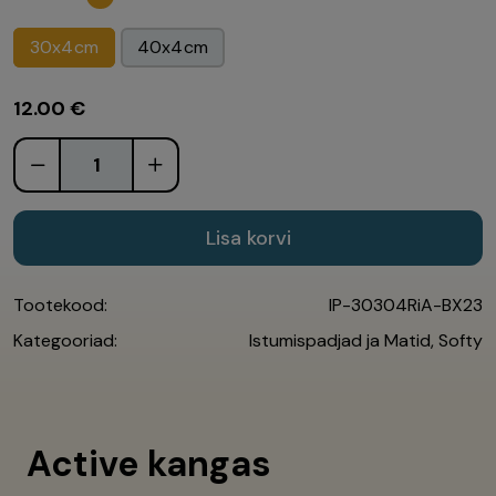
30x4cm
40x4cm
12.00
€
Lisa korvi
Tootekood:
IP-30304RiA-BX23
Kategooriad:
Istumispadjad ja Matid
,
Softy
Active kangas