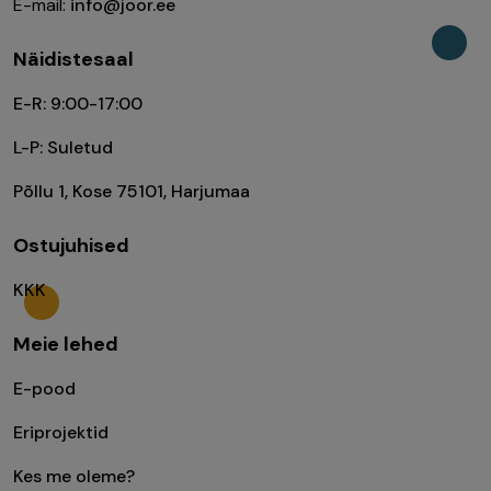
E-mail:
info@joor.ee
Näidistesaal
E-R: 9:00-17:00
L-P: Suletud
Põllu 1, Kose 75101, Harjumaa
Ostujuhised
KKK
Meie lehed
E-pood
Eriprojektid
Kes me oleme?