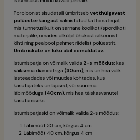
istumisalus muidu kõvale pinnale.
Poroloonist sisudetaili ümbritseb
vetthülgavast
polüesterkangast
valmistatud kattematerjal,
mis tunnetuslikult on sarnane koolikoti/spordikoti
materjalile, omades allküljel õhukest silikoonist
kihti ning pealpool pehmet riidelist polüestrit.
Ümbriskate on luku abil eemaldatav.
Istumispatja on võimalik valida
2-s mõõdus
: kas
väiksema diameetriga
(30cm)
, mis on hea valik
lasteaedades või muudes kohtades, kus
kasutajateks on lapsed, või suurema
läbimõõduga
(40cm)
, mis hea täiskasvanutel
kasutamiseks.
Istumispatjasid on võimalik valida 2-s mõõdus:
Läbimõõt 30 cm, kõrgus 4 cm
Läbimõõt 40 cm, kõrgus 4 cm