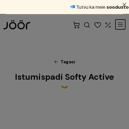
Tutvu ka meie
soodustoode
Tagasi
Istumispadi Softy Active