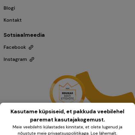
Blogi
Kontakt
Sotsiaalmeedia
Facebook
Instagram
Kasutame küpsiseid, et pakkuda veebilehel
paremat kasutajakogemust.
Meie veebilehti külastades kinnitate, et olete lugenud ja
nõustute meie privaatsuspoliitikaga.
Loe lähemalt
.