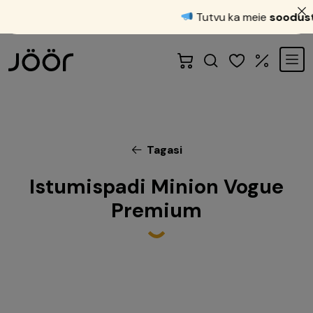
Tutvu ka meie
soodustoo
Tagasi
Istumispadi Minion Vogue
Premium