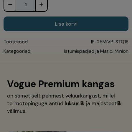
Lisa korvi
Tootekood:
IP-25MiVP-STQ18
Kategooriad:
Istumispadjad ja Matid
,
Minion
Vogue Premium kangas
on sametiselt pehmest veluurkangast, millel
termotepinguga antud luksuslik ja majesteetlik
välimus.