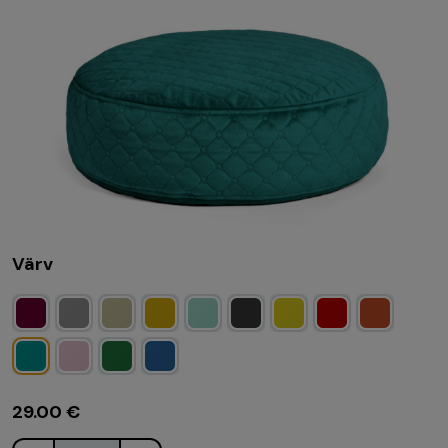
Värv
29.00
€