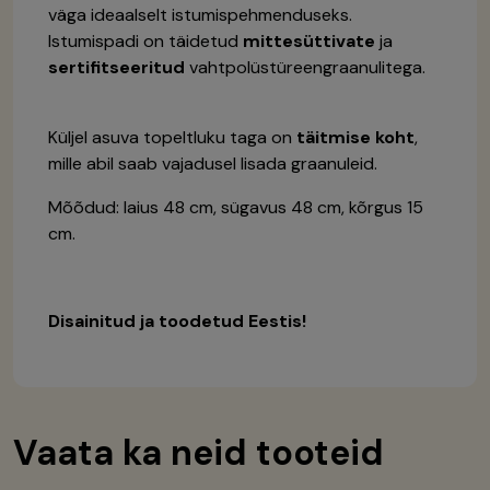
väga ideaalselt istumispehmenduseks.
Istumispadi on täidetud
mittesüttivate
ja
sertifitseeritud
vahtpolüstüreengraanulitega.
Küljel asuva topeltluku taga on
täitmise koht
,
mille abil saab vajadusel lisada graanuleid.
Mõõdud: laius 48 cm, sügavus 48 cm, kõrgus 15
cm.
Disainitud ja toodetud Eestis!
Vaata ka neid tooteid