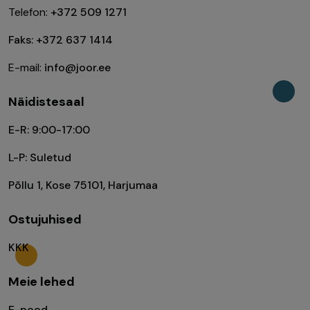
Telefon:
+372 509 1271
Faks: +372 637 1414
E-mail:
info@joor.ee
Näidistesaal
E-R: 9:00-17:00
L-P: Suletud
Põllu 1, Kose 75101, Harjumaa
Ostujuhised
KKK
Meie lehed
E-pood