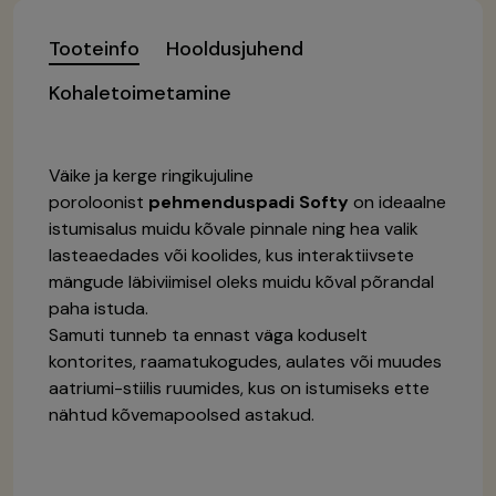
Tooteinfo
Hooldusjuhend
Kohaletoimetamine
Väike ja kerge ringikujuline
poroloonist
pehmenduspadi
Softy
on ideaalne
istumisalus muidu kõvale pinnale ning hea valik
lasteaedades või koolides, kus interaktiivsete
mängude läbiviimisel oleks muidu kõval põrandal
paha istuda.
Samuti tunneb ta ennast väga koduselt
kontorites, raamatukogudes, aulates või muudes
aatriumi-stiilis ruumides, kus on istumiseks ette
nähtud kõvemapoolsed astakud.