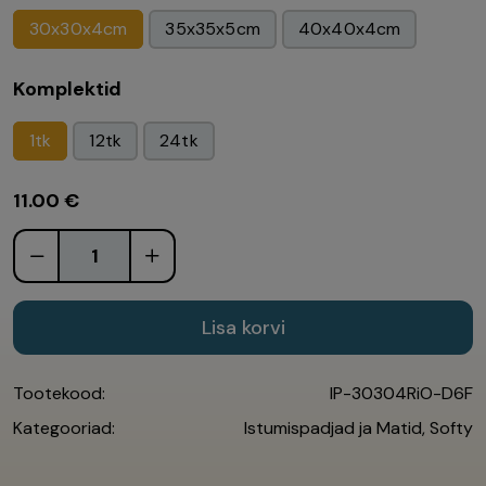
30x30x4cm
35x35x5cm
40x40x4cm
Komplektid
1tk
12tk
24tk
11.00
€
Lisa korvi
Tootekood:
IP-30304RiO-D6F
Kategooriad:
Istumispadjad ja Matid
,
Softy