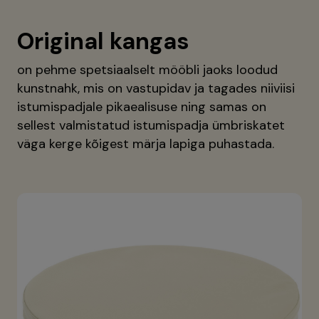
Original kangas
on pehme spetsiaalselt mööbli jaoks loodud
kunstnahk, mis on vastupidav ja tagades niiviisi
istumispadjale pikaealisuse ning samas on
sellest valmistatud istumispadja ümbriskatet
väga kerge kõigest märja lapiga puhastada.