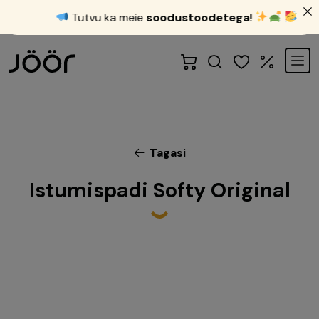
Tutvu ka meie
soodustoodetega!
Tagasi
Istumispadi Softy Original