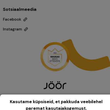
Sotsiaalmeedia
Facebook
Instagram
Müügitingimused
Kasutame küpsiseid, et pakkuda veebilehel
paremat kasutajakogemust.
Privaatsuspoliitika