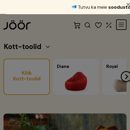
Tutvu ka meie
soodustood
Kott-toolid
Diana
Royal
Kõik
Kott-toolid