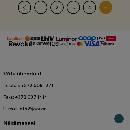
…
1
2
4
5
Võta ühendust
Telefon:
+372 509 1271
Faks: +372 637 1414
E-mail:
info@joor.ee
Näidistesaal