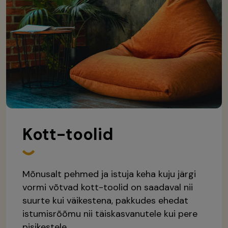
Kott-toolid
Mõnusalt pehmed ja istuja keha kuju järgi
vormi võtvad kott-toolid on saadaval nii
suurte kui väikestena, pakkudes ehedat
istumisrõõmu nii täiskasvanutele kui pere
pisikestele.