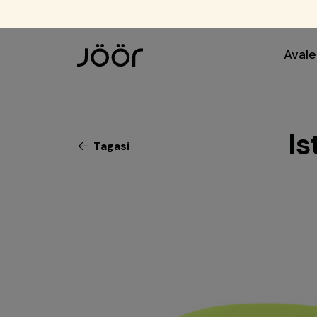
Avale
Is
Tagasi