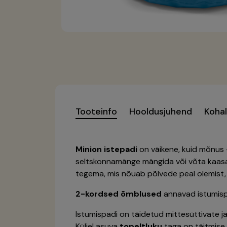
Tooteinfo
Hooldusjuhend
Koha
Minion istepadi
on väikene, kuid mõnus 
seltskonnamänge mängida või võta kaasa
tegema, mis nõuab põlvede peal olemist, 
2-kordsed õmblused
annavad istumis
Istumispadi on täidetud mittesüttivate ja
Küljel asuva
topeltluku
taga on täitmise k