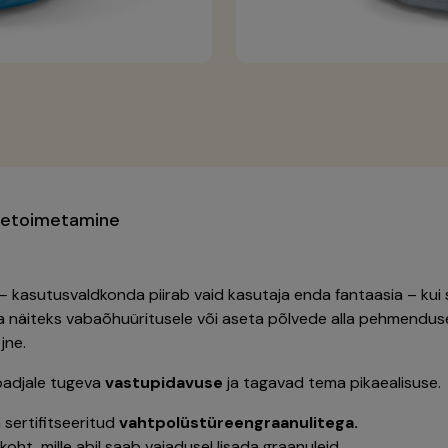
letoimetamine
– kasutusvaldkonda piirab vaid kasutaja enda fantaasia – kui
 näiteks vabaõhuüritusele või aseta põlvede alla pehmendus
jne.
padjale tugeva
vastupidavuse
ja tagavad tema pikaealisuse.
 sertifitseeritud
vahtpolüstüreengraanulitega.
oht, mille abil saab vajadusel lisada graanuleid.