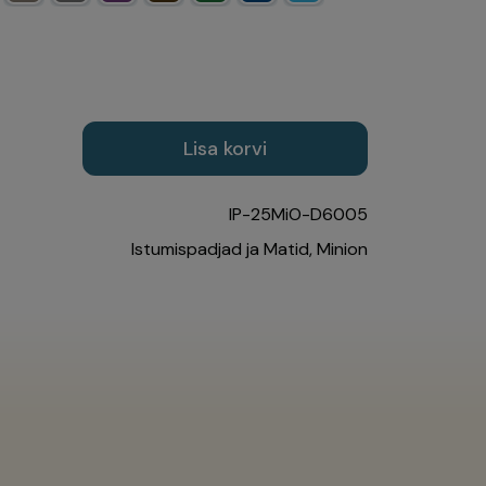
Lisa korvi
IP-25MiO-D6005
Istumispadjad ja Matid
,
Minion