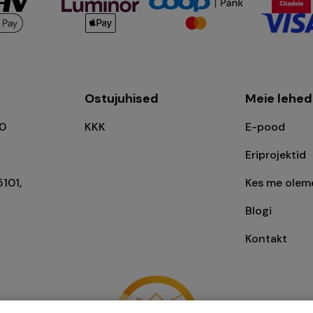
l
Ostujuhised
Meie lehed
00
KKK
E-pood
Eriprojektid
5101,
Kes me olem
Blogi
Kontakt