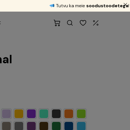
Tutvu ka meie
soodustoodetega
!
t
nal