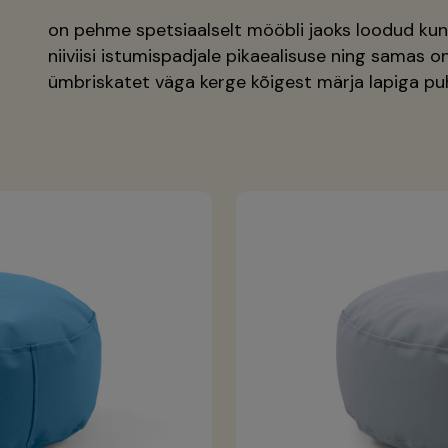
on pehme spetsiaalselt mööbli jaoks loodud kun
niiviisi istumispadjale pikaealisuse ning samas 
ümbriskatet väga kerge kõigest märja lapiga pu