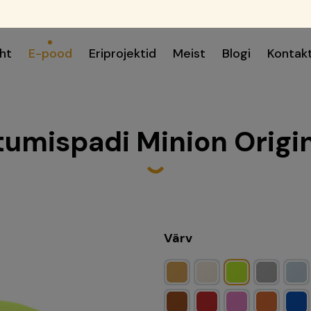
ht
E-pood
Eriprojektid
Meist
Blogi
Kontak
tumispadi Minion Origi
Värv