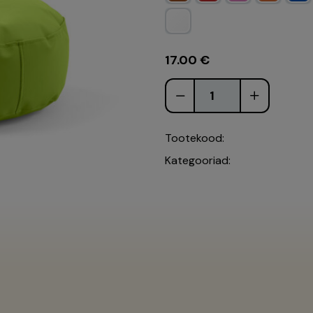
17.00
€
Tootekood:
Kategooriad: