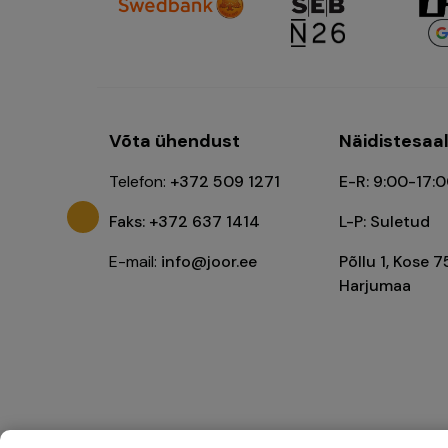
Võta ühendust
Näidistesaa
Telefon:
+372 509 1271
E-R: 9:00-17:
Faks: +372 637 1414
L-P: Suletud
E-mail:
info@joor.ee
Põllu 1, Kose 7
Harjumaa