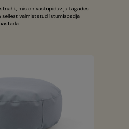
stnahk, mis on vastupidav ja tagades
on sellest valmistatud istumispadja
hastada.