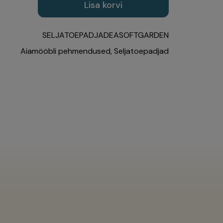
Lisa korvi
SELJATOEPADJADEASOFTGARDEN
Aiamööbli pehmendused
,
Seljatoepadjad