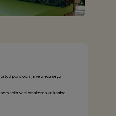
statud porolooni ja vatiinkiu segu
e andmiseks veel omakorda unikaalne