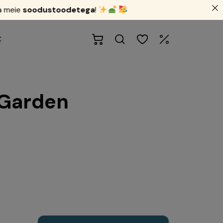
oodustoodetega
!
t
 Garden