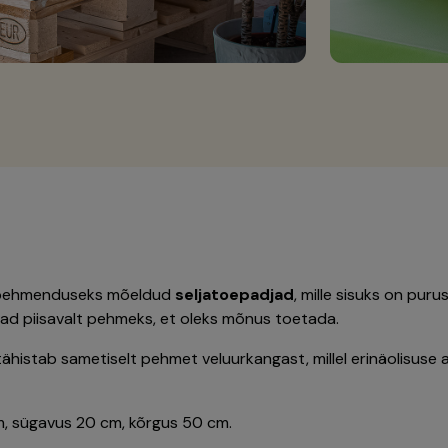
ehmenduseks mõeldud
seljatoepadjad
, mille sisuks on puru
nad piisavalt pehmeks, et oleks mõnus toetada.
 tähistab sametiselt pehmet veluurkangast, millel erinäolisus
m, sügavus 20 cm, kõrgus 50 cm.