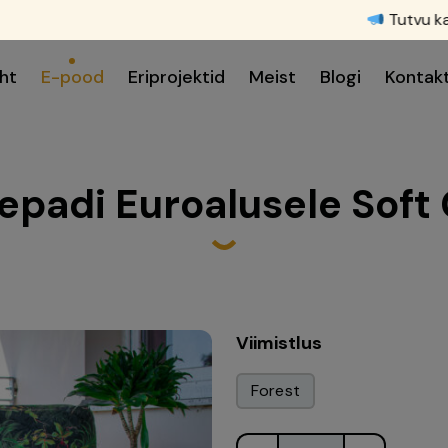
Tutvu ka meie
s
ht
E-pood
Eriprojektid
Meist
Blogi
Kontak
oepadi Euroalusele Soft
Viimistlus
Forest