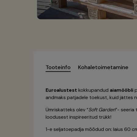
Tooteinfo
Kohaletoimetamine
Euroalustest
kokkupandud
aiamööbli
p
andmaks patjadele toekust, kuid jättes 
Ümriskatteks olev “
Soft Garden
”- seeria
loodusest inspireeritud trükk!
1-e seljatoepadja mõõdud on: laius 60 c