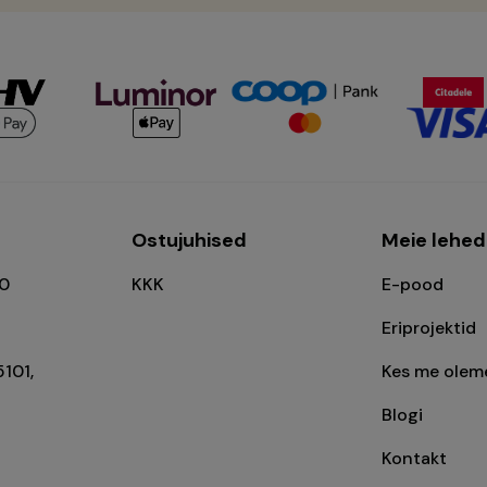
l
Ostujuhised
Meie lehed
00
KKK
E-pood
Eriprojektid
5101,
Kes me olem
Blogi
Kontakt