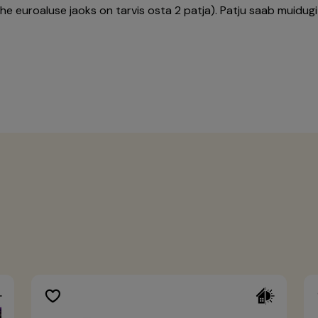
he euroaluse jaoks on tarvis osta 2 patja). Patju saab muidug