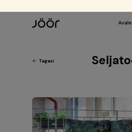
Avale
Seljat
Tagasi