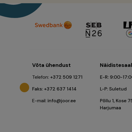
Võta ühendust
Näidistesaa
Telefon:
+372 509 1271
E-R: 9:00-17:
Faks: +372 637 1414
L-P: Suletud
E-mail:
info@joor.ee
Põllu 1, Kose 7
Harjumaa