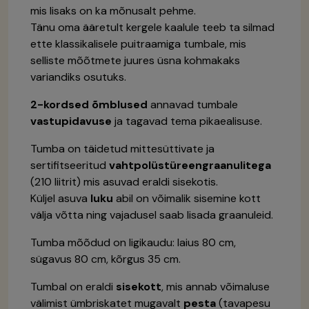
mis lisaks on ka mõnusalt pehme.
Tänu oma ääretult kergele kaalule teeb ta silmad
ette klassikalisele puitraamiga tumbale, mis
selliste mõõtmete juures üsna kohmakaks
variandiks osutuks.
2-kordsed õmblused
annavad tumbale
vastupidavuse
ja tagavad tema pikaealisuse.
Tumba on täidetud mittesüttivate ja
sertifitseeritud
vahtpolüstüreengraanulitega
(210 liitrit) mis asuvad eraldi sisekotis.
Küljel asuva
luku
abil on võimalik sisemine kott
välja võtta ning vajadusel saab lisada graanuleid.
Tumba mõõdud on ligikaudu: laius 80 cm,
sügavus 80 cm, kõrgus 35 cm.
Tumbal on eraldi
sisekott
, mis annab võimaluse
välimist ümbriskatet mugavalt
pesta
(tavapesu