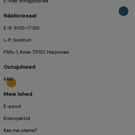
E-mail:
info@joor.ee
Näidistesaal
E-R: 9:00-17:00
L-P: Suletud
Põllu 1, Kose 75101, Harjumaa
Ostujuhised
KKK
Meie lehed
E-pood
Eriprojektid
Kes me oleme?