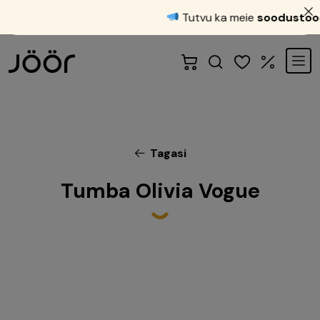
Tutvu ka meie
soodustoodet
Tagasi
Tumba Olivia Vogue