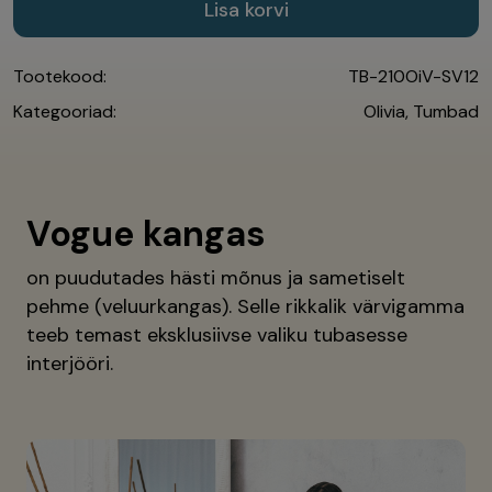
Lisa korvi
Tootekood:
TB-210OiV-SV12
Kategooriad:
Olivia
,
Tumbad
Vogue kangas
on puudutades hästi mõnus ja sametiselt
pehme (veluurkangas). Selle rikkalik värvigamma
teeb temast eksklusiivse valiku tubasesse
interjööri.