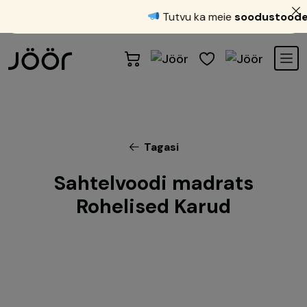
Tutvu ka meie
soodustoodet
Tagasi
Sahtelvoodi madrats
Rohelised Karud