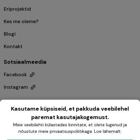
Eriprojektid
Kes me oleme?
Blogi
Kontakt
Sotsiaalmeedia
Facebook
Instagram
Kasutame küpsiseid, et pakkuda veebilehel
paremat kasutajakogemust.
Meie veebilehti külastades kinnitate, et olete lugenud ja
nõustute meie privaatsuspoliitikaga.
Loe lähemalt
.