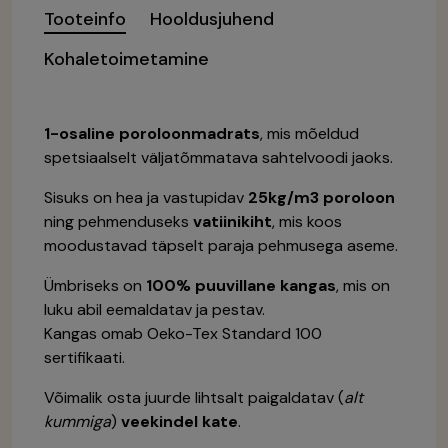
Tooteinfo
Hooldusjuhend
Kohaletoimetamine
1-osaline poroloonmadrats
, mis mõeldud
spetsiaalselt väljatõmmatava sahtelvoodi jaoks.
Sisuks on hea ja vastupidav
25kg/m3 poroloon
ning pehmenduseks
vatiinikiht
, mis koos
moodustavad täpselt paraja pehmusega aseme.
Ümbriseks on
100% puuvillane kangas
, mis on
luku abil eemaldatav ja pestav.
Kangas omab Oeko-Tex Standard 100
sertifikaati.
Võimalik osta juurde lihtsalt paigaldatav (
alt
kummiga
)
veekindel kate
.