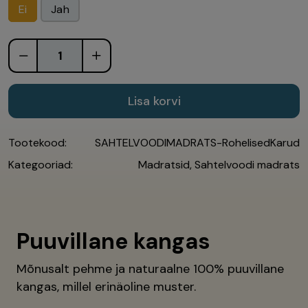
Ei
Jah
Lisa korvi
Tootekood:
SAHTELVOODIMADRATS-RohelisedKarud
Kategooriad:
Madratsid
,
Sahtelvoodi madrats
Puuvillane kangas
Mõnusalt pehme ja naturaalne 100% puuvillane
kangas, millel erinäoline muster.