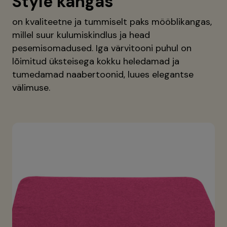
Style kangas
on kvaliteetne ja tummiselt paks mööblikangas,
millel suur kulumiskindlus ja head
pesemisomadused. Iga värvitooni puhul on
lõimitud üksteisega kokku heledamad ja
tumedamad naabertoonid, luues elegantse
välimuse.