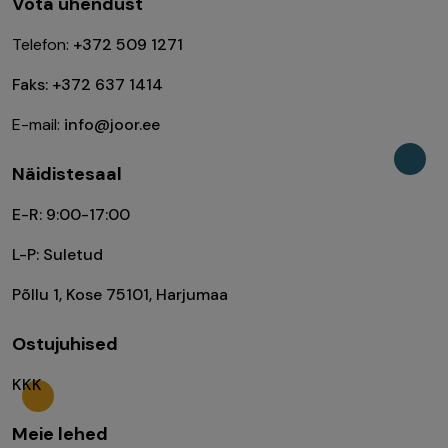
Võta ühendust
Telefon:
+372 509 1271
Faks: +372 637 1414
E-mail:
info@joor.ee
Näidistesaal
E-R: 9:00-17:00
L-P: Suletud
Põllu 1, Kose 75101, Harjumaa
Ostujuhised
KKK
Meie lehed