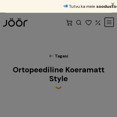
Tutvu ka meie
soodustood
Tagasi
Ortopeediline Koeramatt
Style