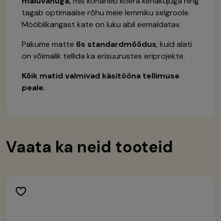
mäluvahuga,
mis kohaneb koera kehakujuga ning
tagab optimaalse rõhu meie lemmiku selgroole.
Mööblikangast kate on luku abil eemaldatav.
Pakume matte
6s standardmõõdus
, kuid alati
on võimalik tellida ka erisuurustes eriprojekte.
Kõik matid valmivad käsitööna tellimuse
peale.
Vaata ka neid tooteid