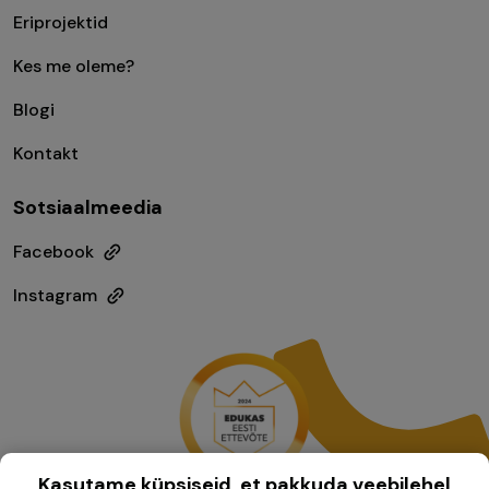
Eriprojektid
Kes me oleme?
Blogi
Kontakt
Sotsiaalmeedia
Facebook
Instagram
Kasutame küpsiseid, et pakkuda veebilehel