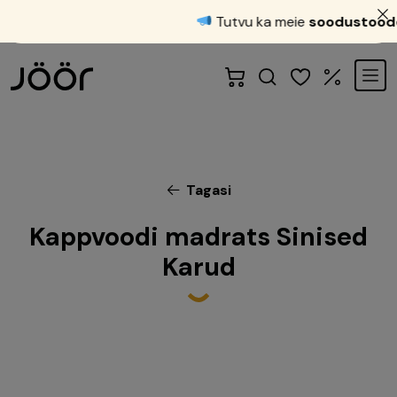
Tutvu ka meie
soodustoodet
Tagasi
Kappvoodi madrats Sinised
Karud