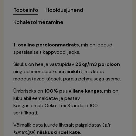
Tooteinfo
Hooldusjuhend
Kohaletoimetamine
1-osaline poroloonmadrats
, mis on loodud
spetsiaalselt kappvoodi jaoks.
Sisuks on hea ja vastupidav
25kg/m3 poroloon
ning pehmenduseks
vatiinikiht
, mis koos
moodustavad täpselt paraja pehmusega aseme.
Ümbriseks on
100% puuvillane kangas
, mis on
luku abil eemaldatav ja pestav.
Kangas omab Oeko-Tex Standard 100
sertifikaati.
Võimalik osta juurde lihtsalt paigaldatav (
alt
kummiga
)
niiskuskindel kate
.