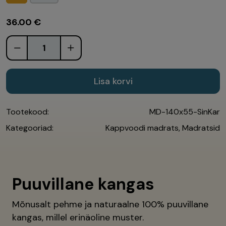
36.00
€
Lisa korvi
Tootekood:
MD-140x55-SinKar
Kategooriad:
Kappvoodi madrats
,
Madratsid
Puuvillane kangas
Mõnusalt pehme ja naturaalne 100% puuvillane
kangas, millel erinäoline muster.