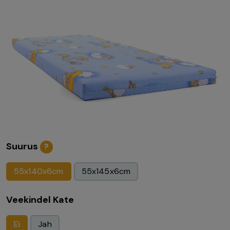
Suurus
?
55x140x6cm
55x145x6cm
Veekindel Kate
Ei
Jah