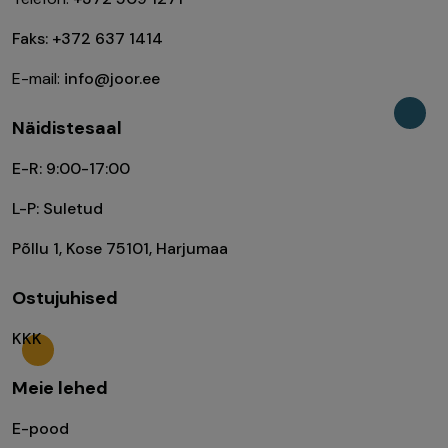
Faks: +372 637 1414
E-mail:
info@joor.ee
Näidistesaal
E-R: 9:00-17:00
L-P: Suletud
Põllu 1, Kose 75101, Harjumaa
Ostujuhised
KKK
Meie lehed
E-pood