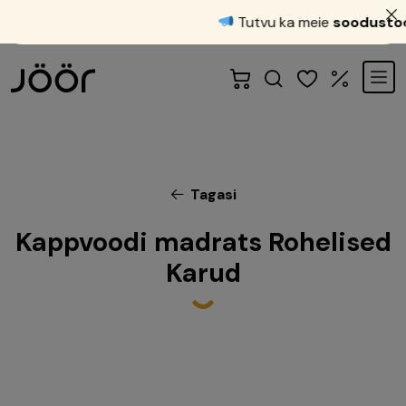
Tutvu ka meie
soodustood
Tagasi
Kappvoodi madrats Rohelised
Karud