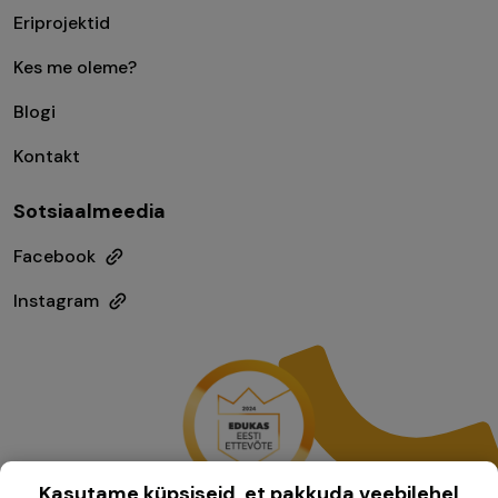
Eriprojektid
Kes me oleme?
Blogi
Kontakt
Sotsiaalmeedia
Facebook
Instagram
Kasutame küpsiseid, et pakkuda veebilehel