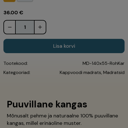
36.00
€
Lisa korvi
Tootekood:
MD-140x55-RohKar
Kategooriad:
Kappvoodi madrats
,
Madratsid
Puuvillane kangas
Mõnusalt pehme ja naturaalne 100% puuvillane
kangas, millel erinäoline muster.