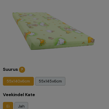
Suurus
?
55x140x6cm
55x145x6cm
Veekindel Kate
Ei
Jah