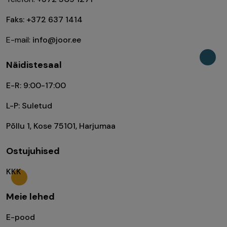
Faks: +372 637 1414
E-mail:
info@joor.ee
Näidistesaal
E-R: 9:00-17:00
L-P: Suletud
Põllu 1, Kose 75101, Harjumaa
Ostujuhised
KKK
Meie lehed
E-pood