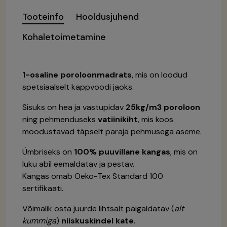
Tooteinfo
Hooldusjuhend
Kohaletoimetamine
1-osaline poroloonmadrats
, mis on loodud
spetsiaalselt kappvoodi jaoks.
Sisuks on hea ja vastupidav
25kg/m3 poroloon
ning pehmenduseks
vatiinikiht
, mis koos
moodustavad täpselt paraja pehmusega aseme.
Ümbriseks on
100% puuvillane kangas
, mis on
luku abil eemaldatav ja pestav.
Kangas omab Oeko-Tex Standard 100
sertifikaati.
Võimalik osta juurde lihtsalt paigaldatav (
alt
kummiga
)
niiskuskindel kate
.